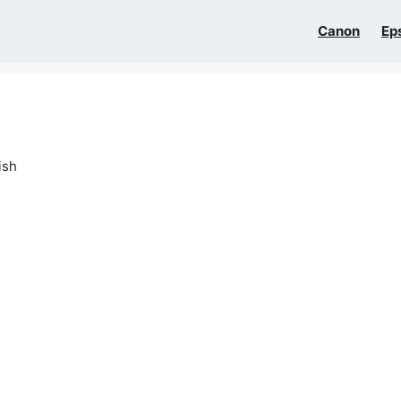
Canon
Ep
ish